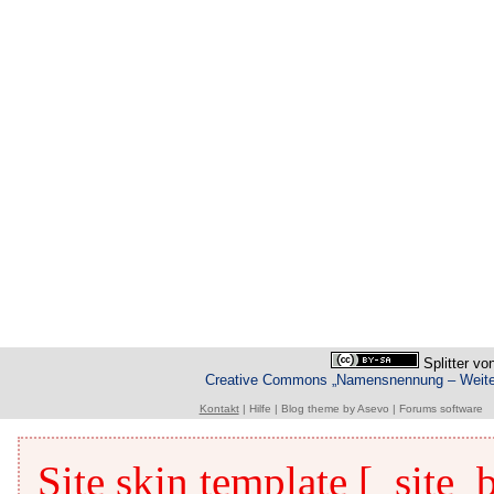
Splitter
vo
Creative Commons „Namensnennung – Weiterg
Kontakt
|
Hilfe
|
Blog theme
by
Asevo
|
Forums software
Site skin template [_site_