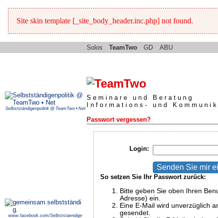
Site skin template [_site_body_header.inc.php] not found.
Solos
TeamTwo
GD
ABU
Seminare und Beratung
Informations- und Kommunik
Selbstständigenpolitik @ TeamTwo • Net
Passwort vergessen?
Login:
So setzen Sie Ihr Passwort zurück:
Bitte geben Sie oben Ihren Ben
Adresse) ein.
Eine E-Mail wird unverzüglich an
gesendet.
www.facebook.com/Selbststaendige