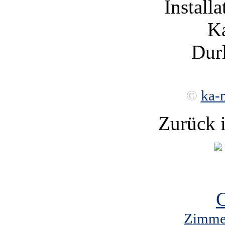
Installa
Ka
Durl
©
ka-
Zurück 
Zimmer