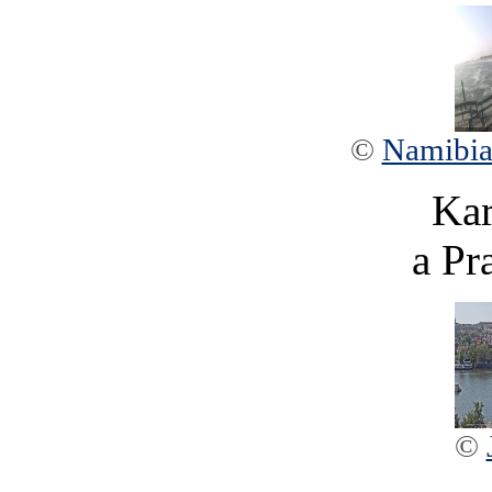
©
Namibia
Kar
a Pr
©