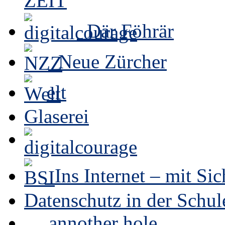
Där Föhrär
Neue Zürcher
elt
Glaserei
Ins Internet – mit Sic
Datenschutz in der Schul
… annother hole