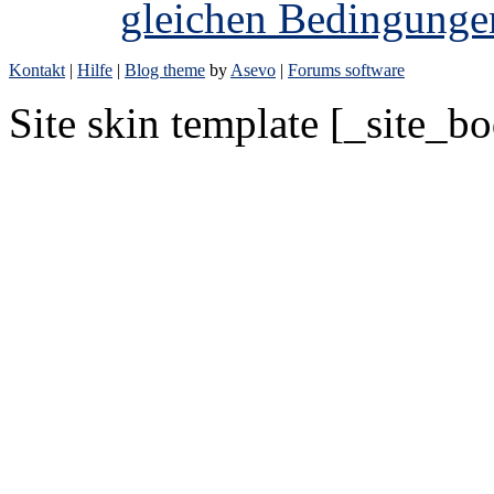
gleichen Bedingunge
Kontakt
|
Hilfe
|
Blog theme
by
Asevo
|
Forums software
Site skin template [_site_b