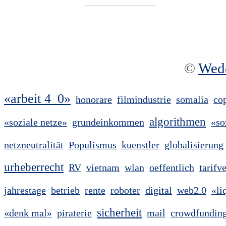
©
Wed
«arbeit 4_0»
honorare
filmindustrie
somalia
co
algorithmen
«soziale netze»
grundeinkommen
«so
netzneutralität
Populismus
kuenstler
globalisierung
urheberrecht
RV
vietnam
wlan
oeffentlich
tarifv
jahrestage
betrieb
rente
roboter
digital
web2.0
«li
sicherheit
«denk mal»
piraterie
mail
crowdfundin