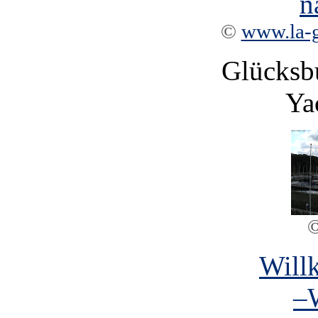
©
www.la-
Glücksbu
Ya
Will
–