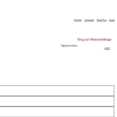
Splitter
Seminare
TeamTwo
home
blog zur Materialablage
Tagesfortschritt:
(FRT)