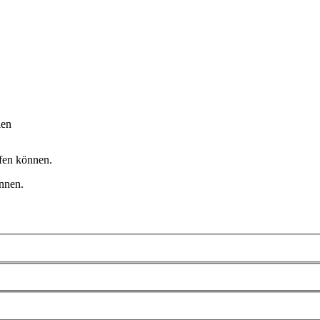
ien
ifen können.
önnen.