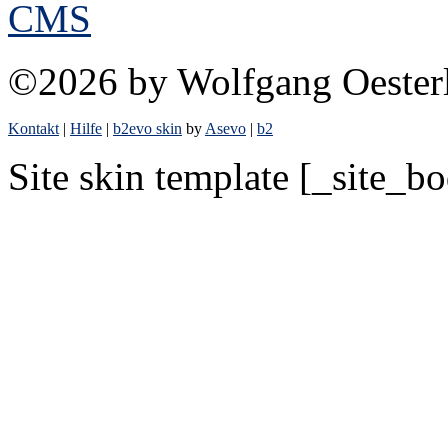
©2026 by Wolfgang Oester
Kontakt
|
Hilfe
|
b2evo skin
by
Asevo
|
b2
Site skin template [_site_b