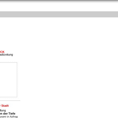
UCK
adtzeitung
e
Passwort vergessen?
Register »
r Stadt
llung
en der Tiefe
uramt in Auftrag