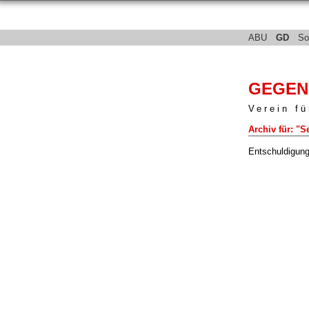
ABU
GD
So
GEGEN
Verein fü
Archiv für: "
Entschuldigung,