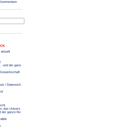
 Kommentare
UCK
 aktuell
t
 … und der ganz
& Gewerkschaft
tz / Datensich
nd
echt
n, das Univers
 der ganze Re
lität
e