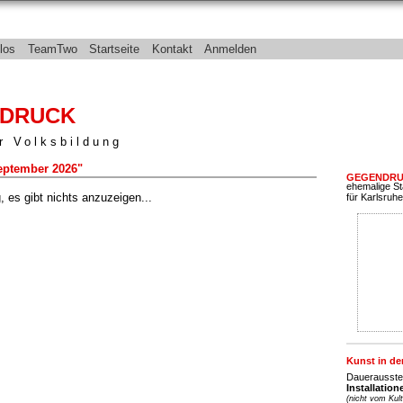
los
TeamTwo
Startseite
Kontakt
Anmelden
DRUCK
r Volksbildung
September 2026"
GEGENDR
ehemalige St
 es gibt nichts anzuzeigen...
für Karlsruh
Kunst in de
Dauerausste
Installation
(nicht vom Kult