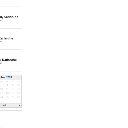
or, Karlsruhe
am
Karlsruhe
am
r, Karlsruhe
am
mber 2026
Do
Fr
Sa
So
3
4
5
6
10
11
12
13
17
18
19
20
24
25
26
27
tuell
>
n