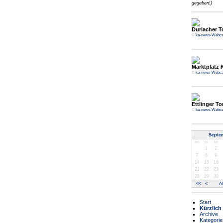
gegeben!)
Durlacher T
©
ka-news-Webc
Marktplatz 
©
ka-news-Webc
Ettlinger To
©
ka-news-Webc
Septe
Mo
Di
Mi
1
2
7
8
9
14
15
16
21
22
23
28
29
30
<<
<
Ak
Start
Kürzlich
Archive
Kategorie