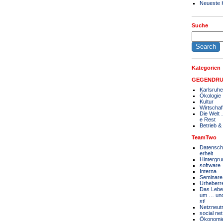
Neueste
Suche
Kategorien
GEGENDR
Karlsruhe
Ökologie
Kultur
Wirtschaf
Die Welt
e Rest
Betrieb 
TeamTwo
Datenschu
erheit
Hintergru
software
Interna
Seminare
Urheberr
Das Lebe
um … und
st!
Netzneutra
social net
Ökonomi