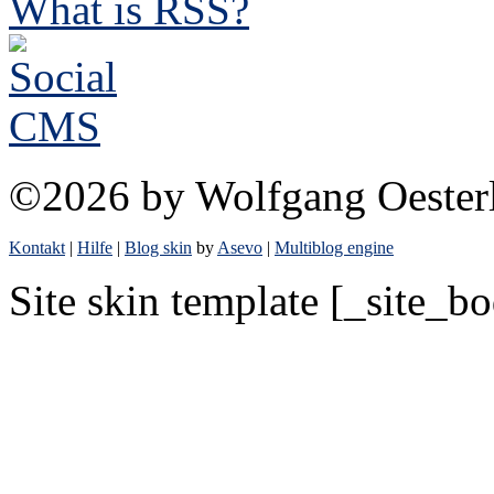
What is RSS?
©2026 by Wolfgang Oester
Kontakt
|
Hilfe
|
Blog skin
by
Asevo
|
Multiblog engine
Site skin template [_site_b