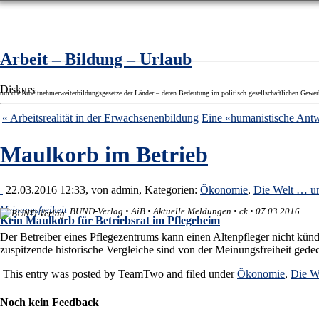
Arbeit – Bildung – Urlaub
Diskurs
um die Arbeitnehmerweiterbildungsgesetze der Länder – deren Bedeutung im politisch gesellschaftlichen Gewe
« Arbeitsrealität in der Erwachsenenbildung
Eine «humanistische Antw
Maulkorb im Betrieb
22.03.2016 12:33, von
admin
, Kategorien:
Ökonomie
,
Die Welt … un
Meinungsfreiheit
BUND-Verlag • AiB • Aktuelle Meldungen • ck • 07.03.2016
Kein Maulkorb für Betriebsrat im Pflegeheim
Der Betreiber eines Pflegezentrums kann einen Altenpfleger nicht kündi
zuspitzende historische Vergleiche sind von der Meinungsfreiheit ged
This entry was posted by
TeamTwo
and filed under
Ökonomie
,
Die W
Noch kein Feedback