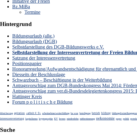
Initiative der Freien
Bz.MiBa
Termine
Hintergrund
Bildungsurlaub (allg.)
Bildungsurlaub (DGB)
Selbstdarstellung des DGB-Bildungswerks e.V.
Selbstdarstellung der Interessenvertretung der Freien Bil
Satzung der Interessenvertretung
Positionspapier
Honorarregelung/Aufwandsentschädigung für ehrenamtlich und fr
Diesseits der Beschlusslage
Schwarzbuch – Beschäftigung in der Weiterbildung
Antragsvorschlag zum DGB-Bundeskongress Mai 2014: Förderung
Antragsvorschlag zum ver.di-Bundesdelegiertenkongress 2015: F
Hattinger Kreis
Forum p o l i t i s c h e Bildung
agitation
«arbeit 4_0»
betrieb
bildung
Absicherung
arbeitnehmerweiterbildung
ba-wue
beteiligung
bildungsfreistellungsgese
oekonomie
interessenvertretung
kapitalismus
kryptographie
KV
lernen
mindestlohn
mitbestimmung
paper
politik
protok
Suche