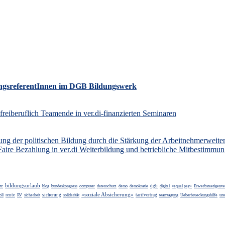
dungsreferent­Innen im DGB Bildungswerk
eiberuflich Teamende in ver.di-finanzierten Seminaren
 der politischen Bildung durch die Stärkung der Arbeitnehmerweite
aire Bezahlung in ver.di Weiterbildung und betriebliche Mitbestimmu
bildungsurlaub
dgb
tz
blog
bundeskongress
computer
datenschutz
demo
demokratie
digital
«equal pay»
Erwerbstaetigenve
«soziale Absicherung»
rente
sicherung
tarifvertrag
oll
RV
sicherheit
solidarität
teamtagung
Ueberbrueckungshilfe
un