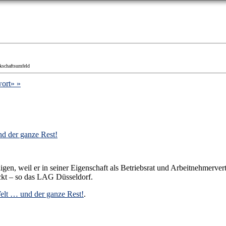
rkschaftsumfeld
ort» »
d der ganze Rest!
gen, weil er in seiner Eigenschaft als Betriebsrat und Arbeitnehmervert
eckt – so das LAG Düsseldorf.
elt … und der ganze Rest!
.