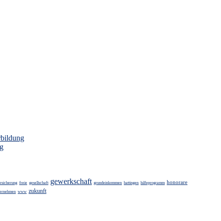
rbildung
ng
gewerkschaft
honorare
rsicherung
freie
gesellschaft
grundeinkommen
hattingen
hilfeprogramm
zukunft
ternehmen
www