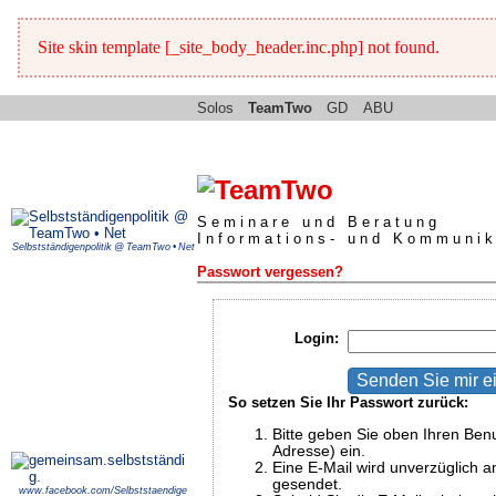
Site skin template [_site_body_header.inc.php] not found.
Solos
TeamTwo
GD
ABU
Seminare und Beratung
Informations- und Kommunik
Selbstständigenpolitik @ TeamTwo • Net
Passwort vergessen?
Login:
So setzen Sie Ihr Passwort zurück:
Bitte geben Sie oben Ihren Ben
Adresse) ein.
Eine E-Mail wird unverzüglich an
gesendet.
www.facebook.com/Selbststaendige