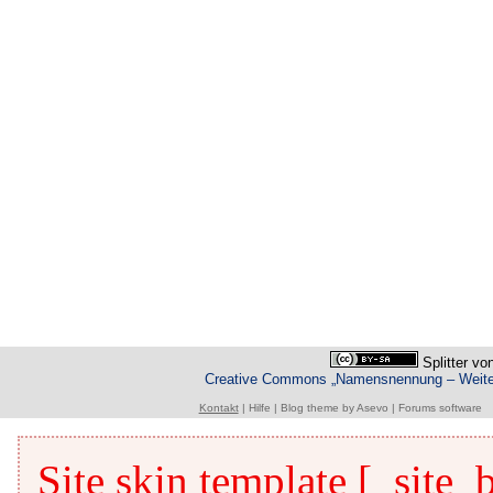
Splitter
vo
Creative Commons „Namensnennung – Weiterg
Kontakt
|
Hilfe
|
Blog theme
by
Asevo
|
Forums software
Site skin template [_site_