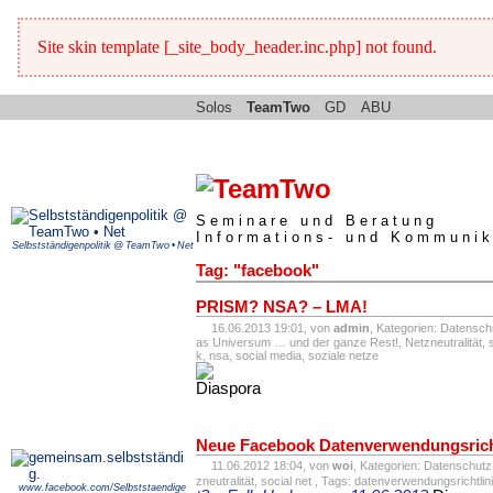
Site skin template [_site_body_header.inc.php] not found.
Solos
TeamTwo
GD
ABU
Seminare und Beratung
Informations- und Kommunik
Selbstständigenpolitik @ TeamTwo • Net
Tag: "facebook"
PRISM? NSA? – LMA!
16.06.2013 19:01, von
admin
, Kategorien:
Datenschu
as Universum … und der ganze Rest!
,
Netzneutralität
,
k
,
nsa
,
social media
,
soziale netze
Neue Facebook Datenverwendungsrich
11.06.2012 18:04, von
woi
, Kategorien:
Datenschutz 
zneutralität
,
social net
, Tags:
datenverwendungsrichtlin
www.facebook.com/Selbststaendige