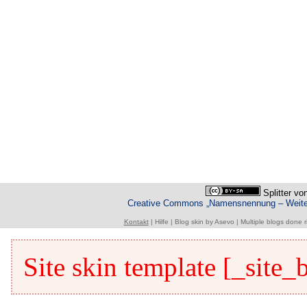
Splitter
vo
Creative Commons „Namensnennung – Weiterg
Kontakt
|
Hilfe
|
Blog skin
by
Asevo
|
Multiple blogs done r
Site skin template [_site_