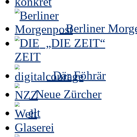
Berliner Morg
„DIE ZEIT“
Där Föhrär
Neue Zürcher
elt
Glaserei