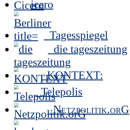
icero
Tagesspiegel
die tageszeitung
KONTEXT:
Telepolis
Netzpolitik.orG