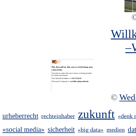
Will
–
©
Wed
zukunft
urheberrecht
rechteinhaber
«denk 
«social media»
sicherheit
da
«big data»
medien