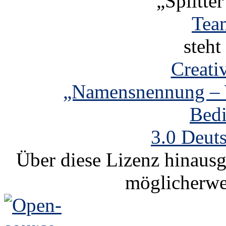
„Splitter
Tea
steht
Creat
„Namensnennung – W
Bed
3.0 Deut
Über diese Lizenz hinausg
möglicherwe