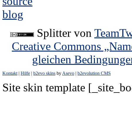
Splitter
von
TeamTw
Creative Commons „Name
gleichen Bedingunge
Kontakt
|
Hilfe
|
b2evo skins
by
Asevo
|
b2evolution CMS
Site skin template [_site_b