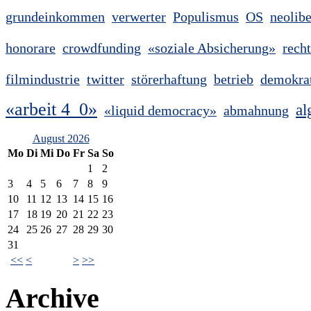
grundeinkommen
verwerter
Populismus
OS
neolib
honorare
crowdfunding
«soziale Absicherung»
rech
filmindustrie
twitter
störerhaftung
betrieb
demokra
«arbeit 4_0»
al
«liquid democracy»
abmahnung
August 2026
Mo
Di
Mi
Do
Fr
Sa
So
1
2
3
4
5
6
7
8
9
10
11
12
13
14
15
16
17
18
19
20
21
22
23
24
25
26
27
28
29
30
31
<<
<
>
>>
Archive