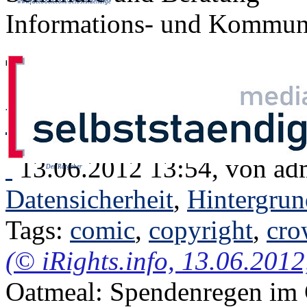
www.facebook.com/Selbststaendige
Informations- und Kommuni
Tag: "copyright"
Verdammt ja! Ich wec
13.06.2012 13:54, von
ad
Der Ratgeber
Datensicherheit
,
Hintergrun
Tags:
comic
,
copyright
,
cro
(© iRights.info, 13.06.201
Oatmeal: Spendenregen im 