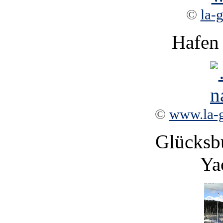
©
la-
Hafen 
©
www.la-
Glücksbu
Ya