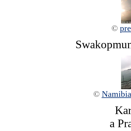
©
pre
Swakopmun
©
Namibia
Kar
a Pr