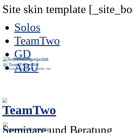
Site skin template [_site_b
Solos
TeamTwo
GD
ABU
Selbstständigenpolitik @ TeamTwo • Net
Seminare und Beratung