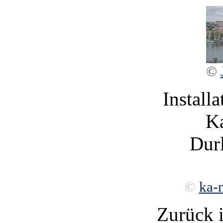
©
Installa
Ka
Durl
©
ka-
Zurück 