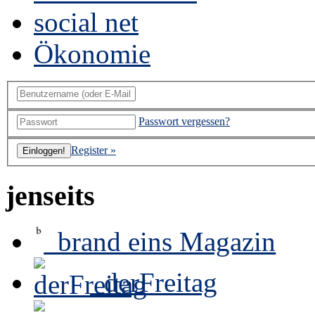
social net
Ökonomie
Passwort vergessen?
Register »
jenseits
brand eins Magazin
derFreitag