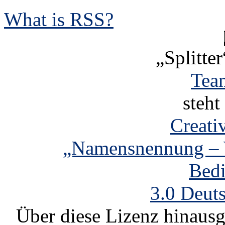
What is RSS?
„Splitter
Tea
steht
Creat
„Namensnennung – W
Bed
3.0 Deut
Über diese Lizenz hinausg