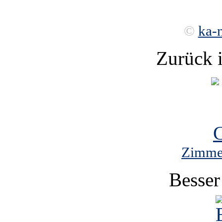
©
ka-
Zurück 
Zimmer
Besser