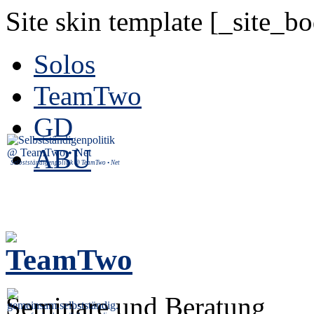
Site skin template [_site_b
Solos
TeamTwo
GD
ABU
Selbstständigenpolitik @ TeamTwo • Net
Seminare und Beratung