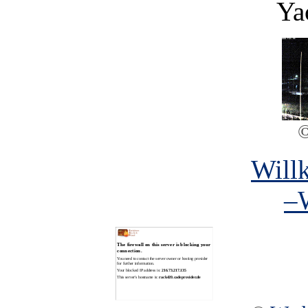
Ya
Will
–