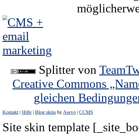
möglicherwe
Splitter
von
TeamTw
Creative Commons „Name
gleichen Bedingunge
Kontakt
|
Hilfe
|
Blog skins
by
Asevo
|
CCMS
Site skin template [_site_b