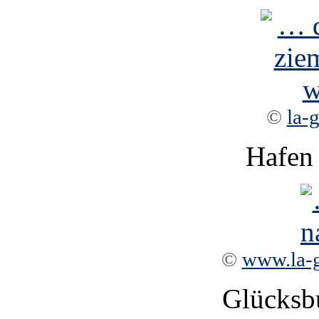
©
la-
Hafen 
©
www.la-
Glücksbu