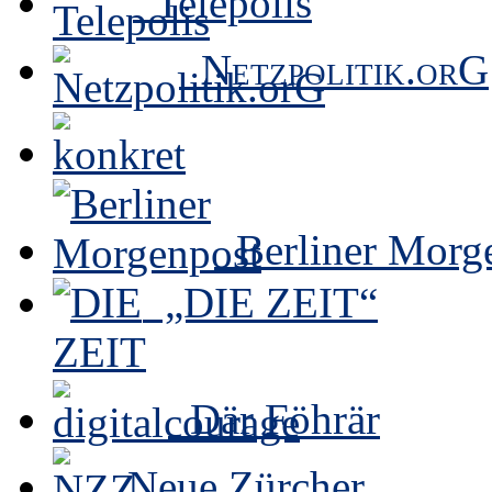
Telepolis
Netzpolitik.orG
Berliner Morg
„DIE ZEIT“
Där Föhrär
Neue Zürcher