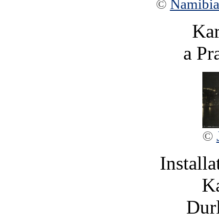
©
Namibia
Kar
a Pr
©
Installa
Ka
Durl