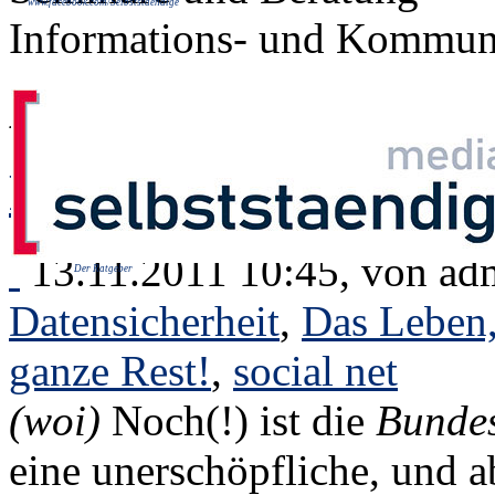
www.facebook.com/Selbststaendige
Informations- und Kommuni
Archiv für: "November
Protest im Netz
13.11.2011 10:45, von
ad
Der Ratgeber
Datensicherheit
,
Das Leben
ganze Rest!
,
social net
(woi)
Noch(!) ist die
Bundes
eine unerschöpfliche, und ab