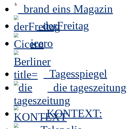
brand eins Magazin
derFreitag
icero
Tagesspiegel
die tageszeitung
KONTEXT: