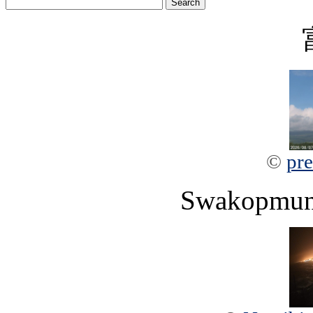
©
pre
Swakopmun