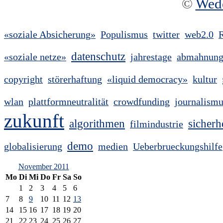
©
Wed
«soziale Absicherung»
Populismus
twitter
web2.0
datenschutz
«soziale netze»
jahrestage
abmahnun
copyright
störerhaftung
«liquid democracy»
kultur
wlan
plattformneutralität
crowdfunding
journalism
zukunft
algorithmen
sicherh
filmindustrie
demo
globalisierung
medien
Ueberbrueckungshilfe
November 2011
Mo
Di
Mi
Do
Fr
Sa
So
1
2
3
4
5
6
7
8
9
10
11
12
13
14
15
16
17
18
19
20
21
22
23
24
25
26
27