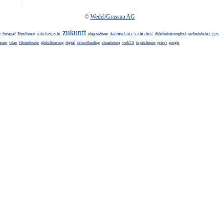
©
Wedel/Grassau AG
zukunft
urheberrecht
datenschutz
sicherheit
ges
t
fotograf
Populismus
abgeordnete
diskriminierungfrei
rechteinhaber
mmen
wlan
filmindustrie
globalisierung
digital
crowdfunding
abmahnung
web2.0
kapitalismus
privat
google