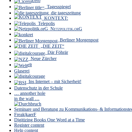
icero
Tagesspiegel
die tageszeitung
KONTEXT:
Telepolis
Netzpolitik.orG
Berliner Morgenpost
„DIE ZEIT“
Där Föhrär
Neue Zürcher
elt
Glaserei
Ins Internet – mit Sicherheit!
Datenschutz in der Schule
… annother hole
in the wall …
Seminare und Beratung zu Kommunikations- & Informationste
Freak|kaerF
Digitizing Books One Word at a Time
Register content
Help content