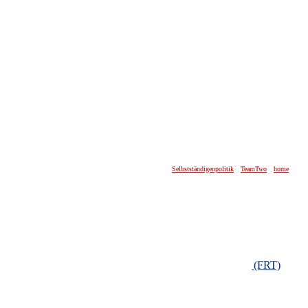
Selbstständigenpolitik
TeamTwo
home
(FRT)