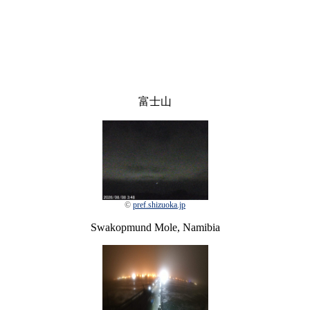
富士山
©
pref.shizuoka.jp
Swakopmund Mole, Namibia