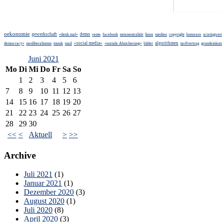
oekonomie
gewerkschaft
demo
«denk mal»
rente
facebook
netzneutralität
linux
medien
copyright
honorare
scoringwer
«social media»
algorithmen
democracy»
neoliberalismus
musik
mail
«soziale Absicherung»
bilder
tarifvertrag
grundeinko
Juni 2021
Mo
Di
Mi
Do
Fr
Sa
So
1
2
3
4
5
6
7
8
9
10
11
12
13
14
15
16
17
18
19
20
21
22
23
24
25
26
27
28
29
30
<<
<
Aktuell
>
>>
Archive
Juli 2021
(1)
Januar 2021
(1)
Dezember 2020
(3)
August 2020
(1)
Juli 2020
(8)
April 2020
(3)