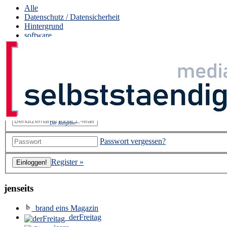
Alle
Datenschutz / Datensicherheit
Hintergrund
software
Interna
Seminare
Urheberrecht
Das Leben, das Universum … und der ganze Rest!
Netzneutralität
social net
Ökonomie
Der Ratgeber
Passwort vergessen?
Register »
jenseits
brand eins Magazin
derFreitag