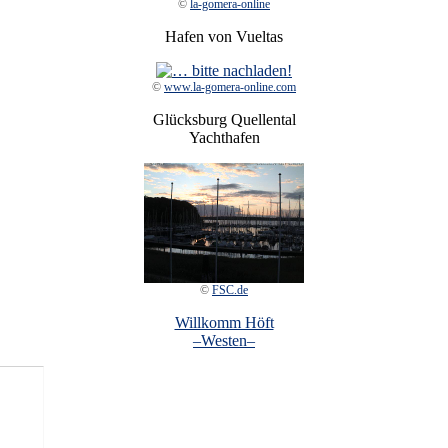
©
la-gomera-online
Hafen von Vueltas
©
www.la-gomera-online.com
Glücksburg Quellental
Yachthafen
©
FSC.de
Willkomm Höft
–Westen–