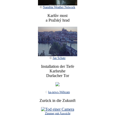
©
Namibia Weather Network
Karlův most
a Pražský hrad
©
Jan Schatz
Installation der Tiefe
Karlsruhe
Durlacher Tor
©
ka-news-Webcam
Zurück in die Zukunft
Zimmer mit Aussicht