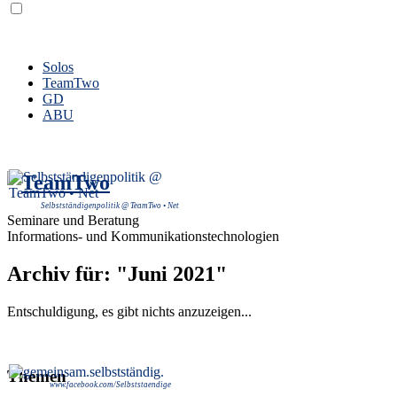
Solos
TeamTwo
GD
ABU
Selbstständigenpolitik @ TeamTwo • Net
Seminare und Beratung
Informations- und Kommunikationstechnologien
Archiv für: "Juni 2021"
Entschuldigung, es gibt nichts anzuzeigen...
Themen
www.facebook.com/Selbststaendige