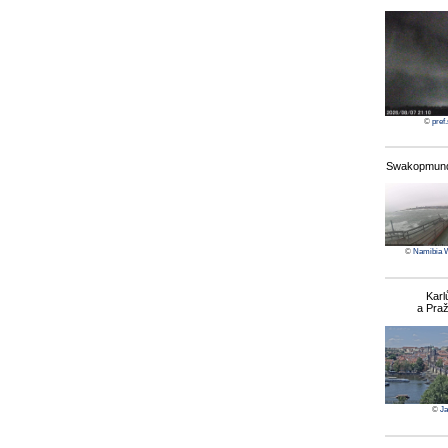
©
pref
Swakopmund
©
Namibia 
Karl
a Pra
©
Ja