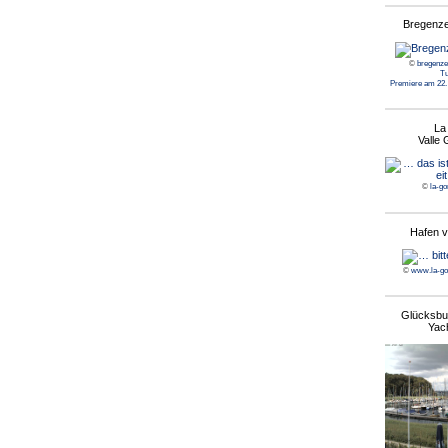
Bregenz
©
bregenze
Tu
Premiere am 22. 
La
Valle
©
la-go
Hafen v
©
www.la-go
Glücksbur
Yac