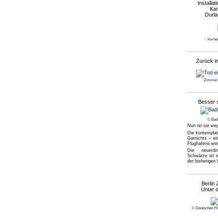
Installat
Kar
Durla
©
ka-n
Zurück in
Zimmer 
Besser 
©
Bad
Nun ist sie we
Die kontemplat
Garnichts – ei
Flughafens wir
Die neuerdi
Schwärze ist 
der bisherigen
Berlin
Unter 
©
Deutsches H