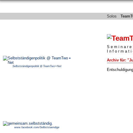
Solos
TeamT
Seminare
Informat
Archiv für: "J
Selbstständigenpolitik @ TeamTwo • Net
Entschuldigung,
www.facebook.com/Selbststaendige