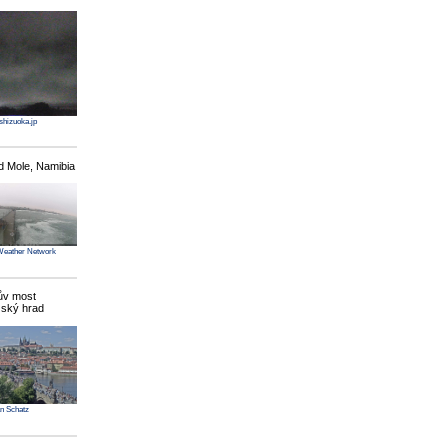
.shizuoka.jp
 Mole, Namibia
Weather Network
ův most
žský hrad
n Schatz