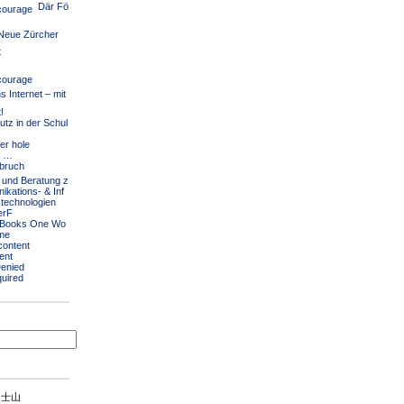
Där Fö
eue Zürcher
t
s Internet – mit
!
tz in der Schul
er hole
l …
 und Beratung z
kations- & Inf
technologien
erF
g Books One Wo
ime
content
ent
enied
uired
富士山