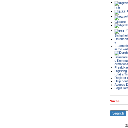
hrär
N
el
Glaserei
In
Sicherheit
Datenschu
e
… annoth
in the wal
Seminare
u Kommuni
ormations
Freak|ka
Digitizin
rd at a T
Register 
Help cont
Access D
Login Req
Suche