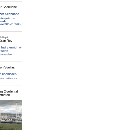
er Seebühne
rfestspiele.com
randot
Juli 2015 – 21.15 Uhr
 Playa
 Gran Rey
mera-online
on Vueltas
mera-online.com
g Quellental
hthafen