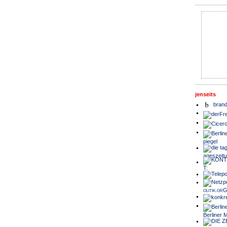
jenseits
brand
piegel
ageszeit
T:
olitik.or
Berliner 