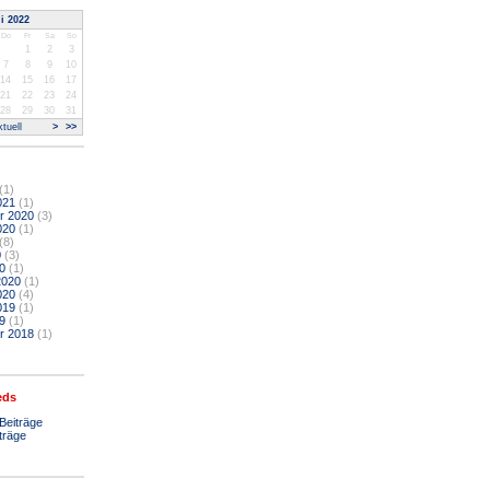
li 2022
Do
Fr
Sa
So
1
2
3
7
8
9
10
14
15
16
17
21
22
23
24
28
29
30
31
tuell
>
>>
(1)
021
(1)
r 2020
(3)
020
(1)
(8)
0
(3)
0
(1)
2020
(1)
020
(4)
019
(1)
9
(1)
r 2018
(1)
eds
Beiträge
träge