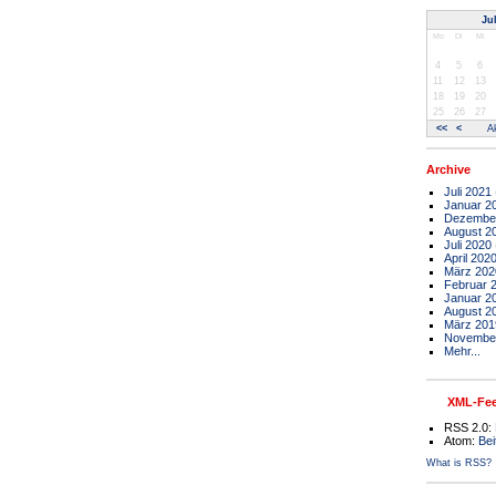
Ju
Mo
Di
Mi
4
5
6
11
12
13
18
19
20
25
26
27
<<
<
Ak
Archive
Juli 2021
Januar 2
Dezembe
August 2
Juli 2020
April 202
März 202
Februar 
Januar 2
August 2
März 201
Novembe
Mehr...
XML-Fe
RSS 2.0:
Atom:
Bei
What is RSS?