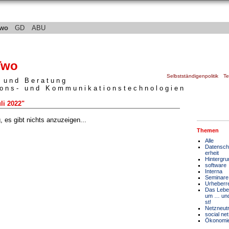
wo
GD
ABU
Selbstständigenpolitik
T
 und Beratung
ions- und Kommunikationstechnologien
uli 2022"
 es gibt nichts anzuzeigen...
Themen
Alle
Datenschu
erheit
Hintergru
software
Interna
Seminare
Urheberr
Das Lebe
um … und
st!
Netzneutra
social net
Ökonomi