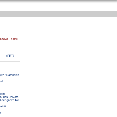
eamTwo
home
(FRT)
tz / Datensich
nd
echt
n, das Univers
 der ganze Re
lität
e