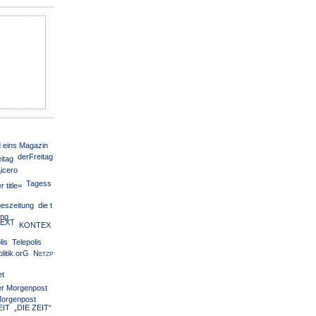
Passwort vergessen?
Register »
 eins Magazin
derFreitag
icero
Tagess
die t
ung
KONTEX
Telepolis
Netzp
G
Morgenpost
„DIE ZEIT“