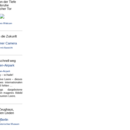
ion der Tiefe
lsruhe
cher Tor
ews-Webcam
 die Zukunft
mit Aussicht
schnell weg
en-Airpark
g – schade!
ive Leere – dieses
nes internationalen
d fehlen …
ngs dargebotene
ein mageres Abbild
 bunten Leere.
 Zeughaus,
den Linden
istorisches Museum