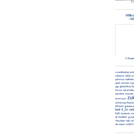
©
Willk
–W
©
Wedel
crowdfunding
twit
industrie
«denk m
pulismus
oeffentli
igital
somalia
meg
gewerkscha
age
lismus
störerhaft
eutralität
«soziale
zuk
emocracy»
arifvertrag
filesha
ithmen
globalisi
beit 4_0»
oe
haft
facebook
me
al media»
grun
«big data»
bgh
rec
ale netze»
web2.0