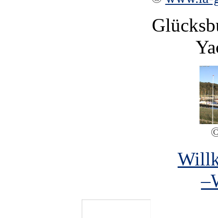
Glücksbu
Ya
Will
–