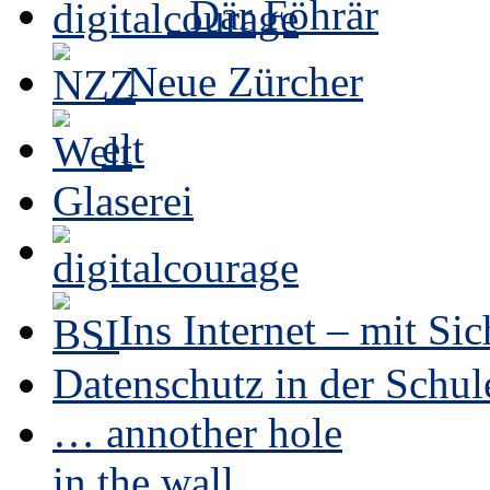
Där Föhrär
Neue Zürcher
elt
Glaserei
Ins Internet – mit Sic
Datenschutz in der Schul
… annother hole
in the wall …