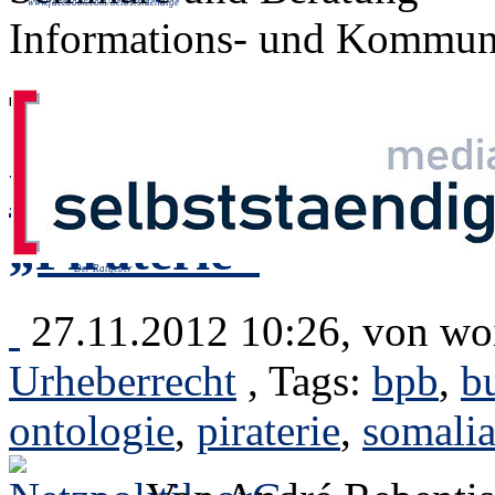
www.facebook.com/Selbststaendige
Informations- und Kommuni
Tag: "bpb"
Bundeszentrale für po
„Piraterie“
Der Ratgeber
27.11.2012 10:26, von
wo
Urheberrecht
, Tags:
bpb
,
b
ontologie
,
piraterie
,
somali