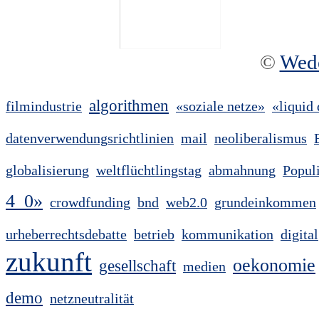
©
Wed
algorithmen
filmindustrie
«soziale netze»
«liquid
datenverwendungsrichtlinien
mail
neoliberalismus
globalisierung
weltflüchtlingstag
abmahnung
Popul
4_0»
crowdfunding
bnd
web2.0
grundeinkommen
urheberrechtsdebatte
betrieb
kommunikation
digital
zukunft
oekonomie
gesellschaft
medien
demo
netzneutralität