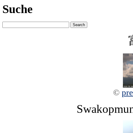
Suche
©
pre
Swakopmun