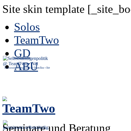
Site skin template [_site_b
Solos
TeamTwo
GD
ABU
Selbstständigenpolitik @ TeamTwo • Net
Seminare und Beratung