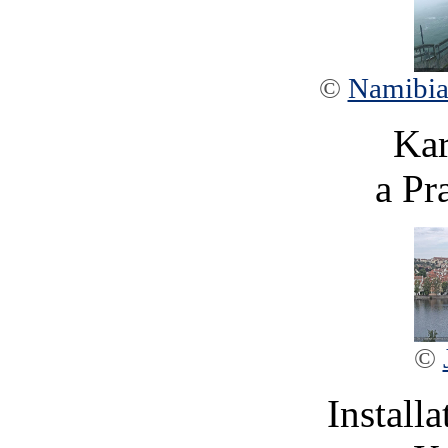
©
Namibia
Kar
a Pr
©
Installa