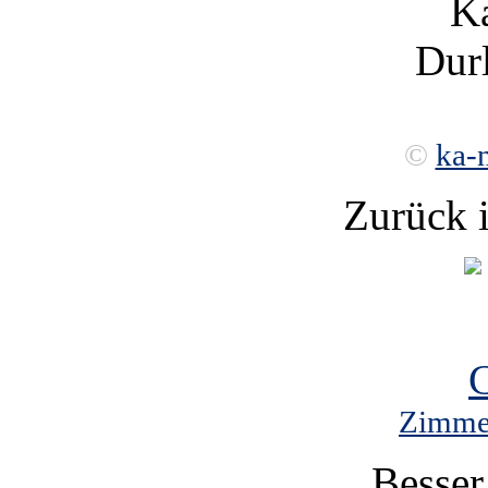
Ka
Durl
©
ka-
Zurück 
Zimmer
Besser