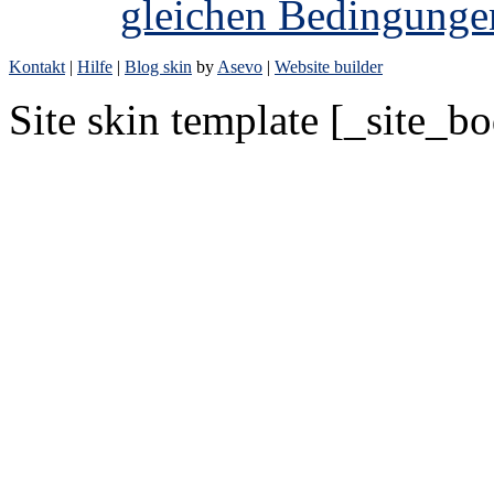
gleichen Bedingunge
Kontakt
|
Hilfe
|
Blog skin
by
Asevo
|
Website builder
Site skin template [_site_b