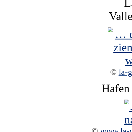
L
Vall
©
la-
Hafen 
©
www.la-