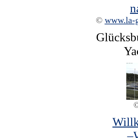
©
www.la-
Glücksbu
Ya
Will
–