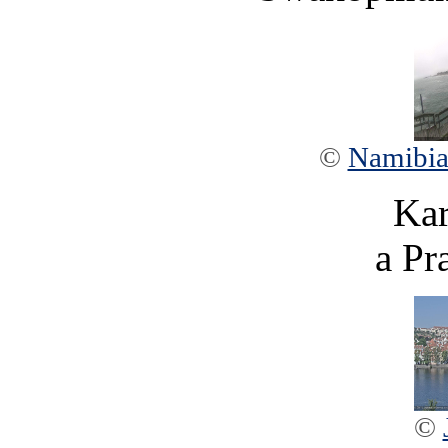
©
Namibia
Kar
a Pr
©