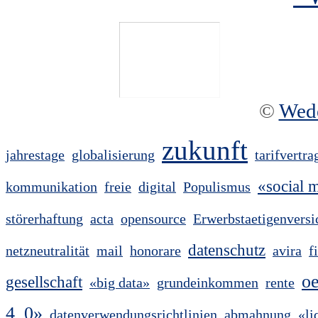
©
Wed
zukunft
jahrestage
globalisierung
tarifvertra
«social 
kommunikation
freie
digital
Populismus
störerhaftung
acta
opensource
Erwerbstaetigenversi
datenschutz
netzneutralität
mail
honorare
avira
f
o
gesellschaft
«big data»
grundeinkommen
rente
4_0»
datenverwendungsrichtlinien
abmahnung
«li