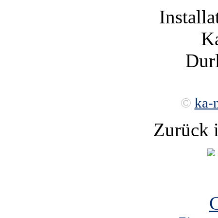
Installa
Ka
Durl
©
ka-
Zurück 