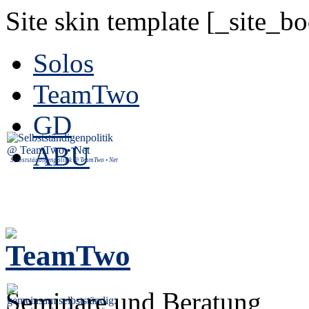
Site skin template [_site_b
Solos
TeamTwo
GD
ABU
Selbstständigenpolitik @ TeamTwo • Net
Seminare und Beratung