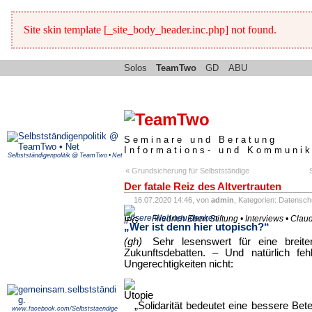
Site skin template [_site_body_header.inc.php] not found.
Solos
TeamTwo
GD
ABU
Seminare und Beratung
Informations- und Kommunik
Selbstständigenpolitik @ TeamTwo • Net
« Grundsicherung für Selbstständige
Der fatale Reiz des Altvertrauten
16.07.2020 14:46, von
admin
, Kategorien:
Datenschu
Unsere Welt neu denken
Friedrich Ebert Stiftung • Interviews • Cla
„Wer ist denn hier utopisch?“
(gh)
Sehr lesenswert für eine breite
Zukunftsdebatten. – Und natürlich fehl
Ungerechtigkeiten nicht:
„Solidarität bedeutet eine bessere Bete
www.facebook.com/Selbststaendige