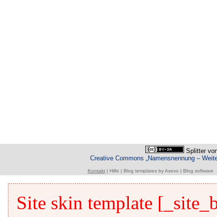
Splitter
vo
Creative Commons „Namensnennung – Weiterg
Kontakt
|
Hilfe
|
Blog templates
by
Asevo
|
Blog software
Site skin template [_site_