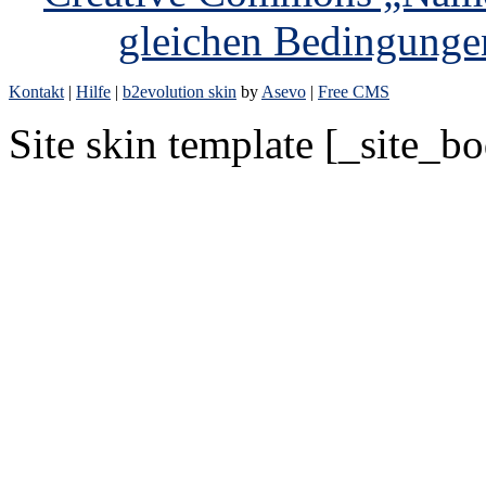
gleichen Bedingunge
Kontakt
|
Hilfe
|
b2evolution skin
by
Asevo
|
Free CMS
Site skin template [_site_b