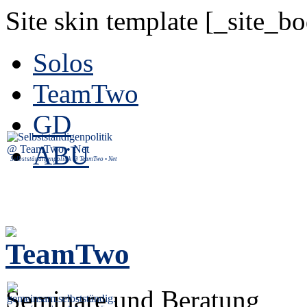
Site skin template [_site_b
Solos
TeamTwo
GD
ABU
Selbstständigenpolitik @ TeamTwo • Net
Seminare und Beratung