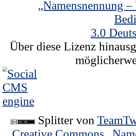
„Namensnennung – W
Bed
3.0 Deut
Über diese Lizenz hinausg
möglicherwe
Splitter
von
TeamTw
Creative Commons „Name