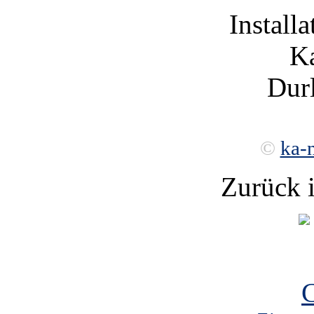
Installa
Ka
Durl
©
ka-
Zurück 