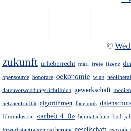
©
Wed
zukunft
urheberrecht
de
mail
freie
lizenz
oekonomie
opensource
honorare
wlan
neolibera
gewerkschaft
datenverwendungsrichtlinien
medien
algorithmen
datenschut
netzneutralität
facebook
«arbeit 4_0»
filmindustrie
heimatschutz
bnd
ja
gesellschaft
Erwerbstaetigenversicherung
«soziale 