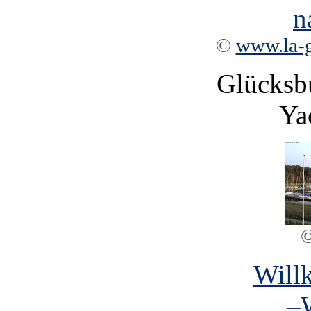
©
www.la-
Glücksbu
Ya
Will
–