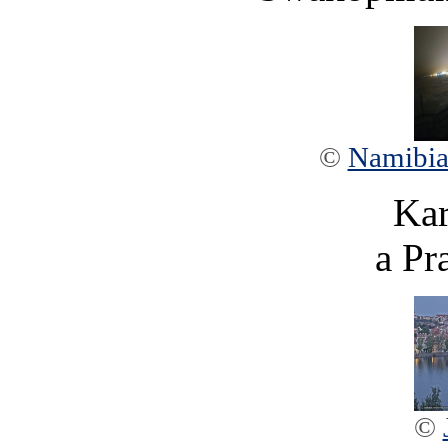
©
Namibia
Kar
a Pr
©