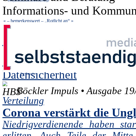
www.facebook.com/Selbststaendige
Informations- und Kommuni
« – bemerkenswert –
„Rotlicht an“ »
… no comment!
03.12.2020 13:15, von
ad
Datensicherheit
Der Ratgeber
Böckler Impuls • Ausgabe 19
Verteilung
Corona verstärkt die Ungl
Niedrigverdienende haben sta
erlitten. Auch Teile der Mitte