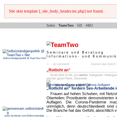
Site skin template [_site_body_header.inc.php] not found.
Solos
TeamTwo
GD
ABU
Seminare und Beratung
Informations- und Kommunik
Selbstständigenpolitik @ TeamTwo • Net
« … no comment!
Gestern das EuGH, 
„Rotlicht an“
03.08.2020 21:00, von
admin
, Kategorien:
Hintergru
und der ganze Rest!
,
Ökonomie
Prostituierten-Demo gegen Corona-Auflagen
Moritz Küpper • 30.07.20
„Rotlicht an“ fordern Sex-Arbeitende 
Frauen auf hohen Schuhen, mit Netzs
Oberteilen: Prostituierte demonstrierten
Auflagen. Die Corona-Pandemie mach
unmöglich, denn deutschlandweit sind d
Die Branche hat das Gefühl, absichtlich
www.facebook.com/Selbststaendige