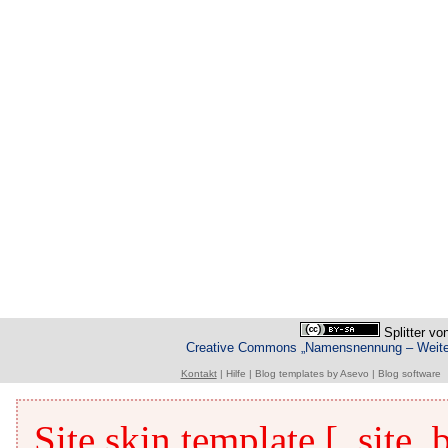
Splitter
vo
Creative Commons „Namensnennung – Weiterg
Kontakt
|
Hilfe
|
Blog templates
by
Asevo
|
Blog software
Site skin template [_site_