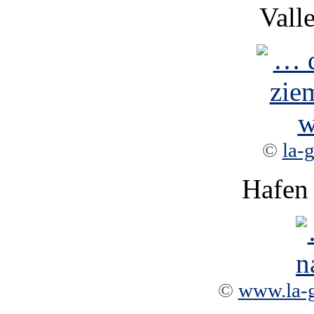
Vall
©
la-
Hafen 
©
www.la-