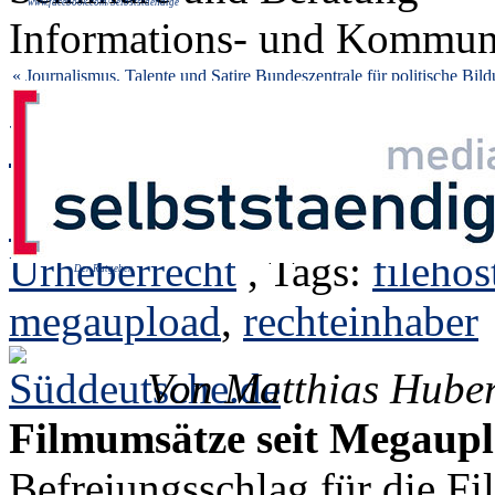
www.facebook.com/Selbststaendige
Informations- und Kommuni
« Journalismus, Talente und Satire
Bundeszentrale für politische Bild
Unerwarteter Effekt 
27.11.2012 11:05, von
wo
Urheberrecht
, Tags:
filehos
Der Ratgeber
megaupload
,
rechteinhaber
Von Matthias Huber
Filmumsätze seit Megaup
Befreiungsschlag für die Fi