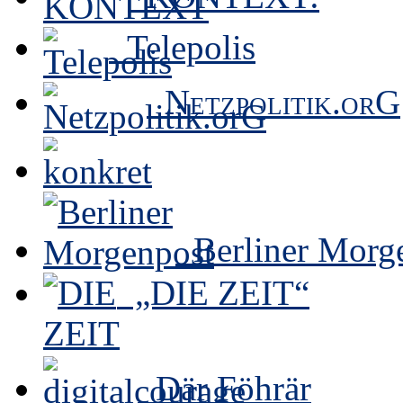
Telepolis
Netzpolitik.orG
Berliner Morg
„DIE ZEIT“
Där Föhrär