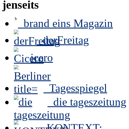
jenseits
brand eins Magazin
derFreitag
icero
Tagesspiegel
die tageszeitung
KONTEXT: