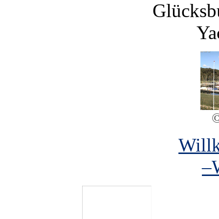
Glücksbu
Ya
Will
–