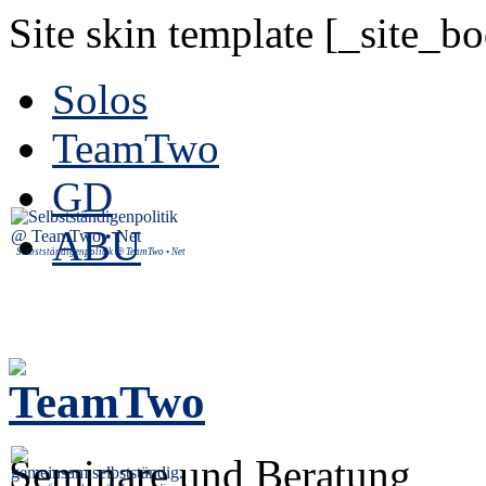
Site skin template [_site_b
Solos
TeamTwo
GD
ABU
Selbstständigenpolitik @ TeamTwo • Net
Seminare und Beratung