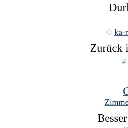
Durl
©
ka-
Zurück 
Zimmer
Besser