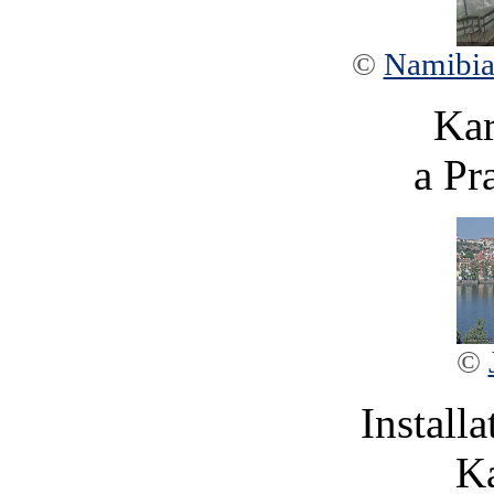
©
Namibia
Kar
a Pr
©
Installa
Ka