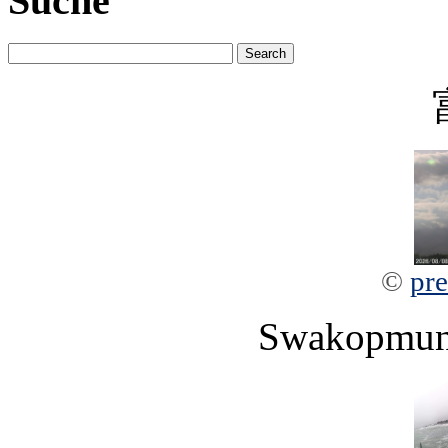
Suche
©
pre
Swakopmun