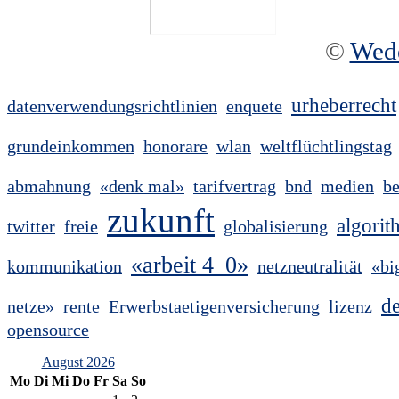
©
Wed
urheberrecht
datenverwendungsrichtlinien
enquete
grundeinkommen
honorare
wlan
weltflüchtlingstag
abmahnung
«denk mal»
tarifvertrag
bnd
medien
be
zukunft
algori
twitter
freie
globalisierung
«arbeit 4_0»
kommunikation
netzneutralität
«bi
d
netze»
rente
Erwerbstaetigenversicherung
lizenz
opensource
August 2026
Mo
Di
Mi
Do
Fr
Sa
So