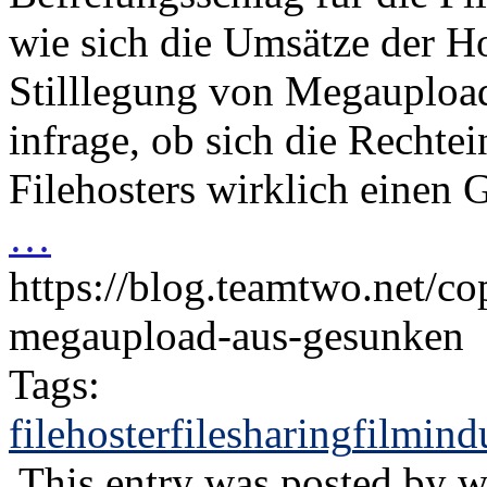
wie sich die Umsätze der H
Stilllegung von Megaupload
infrage, ob sich die Rechte
Filehosters wirklich einen 
…
https://blog.teamtwo.net/co
megaupload-aus-gesunken
Tags:
filehoster
filesharing
filmind
This entry was posted by
w